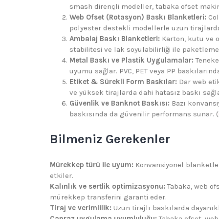
smash dirençli modeller, tabaka ofset makine
Web Ofset (Rotasyon) Baskı Blanketleri:
Col
polyester destekli modellerle uzun tirajlarda 
Ambalaj Baskı Blanketleri:
Karton, kutu ve 
stabilitesi ve lak soyulabilirliği ile paketle
Metal Baskı ve Plastik Uygulamalar:
Teneke 
uyumu sağlar. PVC, PET veya PP baskılarında 
Etiket & Sürekli Form Baskılar:
Dar web etik
ve yüksek tirajlarda dahi hatasız baskı sağla
Güvenlik ve Banknot Baskısı:
Bazı konvansiy
baskısında da güvenilir performans sunar. (
Bilmeniz Gerekenler
Mürekkep türü ile uyum:
Konvansiyonel blanketler
etkiler.
Kalınlık ve sertlik optimizasyonu:
Tabaka, web ofse
mürekkep transferini garanti eder.
Tiraj ve verimlilik:
Uzun tirajlı baskılarda dayanıkl
Çapraz uygulama uyumluluğu:
Tabaka ofset, web 