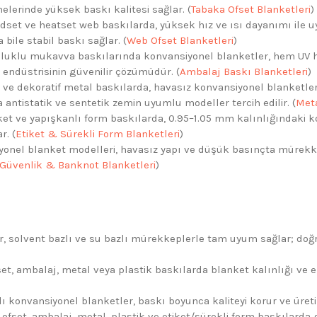
lerinde yüksek baskı kalitesi sağlar. (
Tabaka Ofset Blanketleri
)
dset ve heatset web baskılarda, yüksek hız ve ısı dayanımı ile u
bile stabil baskı sağlar. (
Web Ofset Blanketleri
)
oluklu mukavva baskılarında konvansiyonel blanketler, hem UV h
me endüstrisinin güvenilir çözümüdür. (
Ambalaj Baskı Blanketleri
)
ve dekoratif metal baskılarda, havasız konvansiyonel blanketle
antistatik ve sentetik zemin uyumlu modeller tercih edilir. (
Meta
et ve yapışkanlı form baskılarda, 0.95–1.05 mm kalınlığındaki kon
r. (
Etiket & Sürekli Form Blanketleri
)
onel blanket modelleri, havasız yapı ve düşük basınçta mürekkep
Güvenlik & Banknot Blanketleri
)
, solvent bazlı ve su bazlı mürekkeplerle tam uyum sağlar; doğ
t, ambalaj, metal veya plastik baskılarda blanket kalınlığı ve el
ı konvansiyonel blanketler, baskı boyunca kaliteyi korur ve üretim 
ofset, ambalaj, metal, plastik ve etiket/sürekli form baskılarda