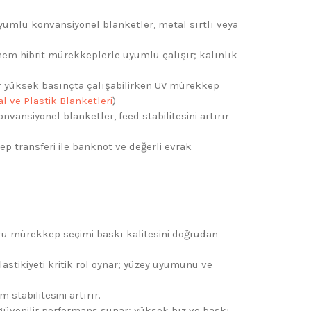
yumlu konvansiyonel blanketler, metal sırtlı veya
em hibrit mürekkeplerle uyumlu çalışır; kalınlık
r yüksek basınçta çalışabilirken UV mürekkep
l ve Plastik Blanketleri
)
vansiyonel blanketler, feed stabilitesini artırır
 transferi ile banknot ve değerli evrak
ru mürekkep seçimi baskı kalitesini doğrudan
astikiyeti kritik rol oynar; yüzey uyumunu ve
stabilitesini artırır.
 güvenilir performans sunar; yüksek hız ve baskı