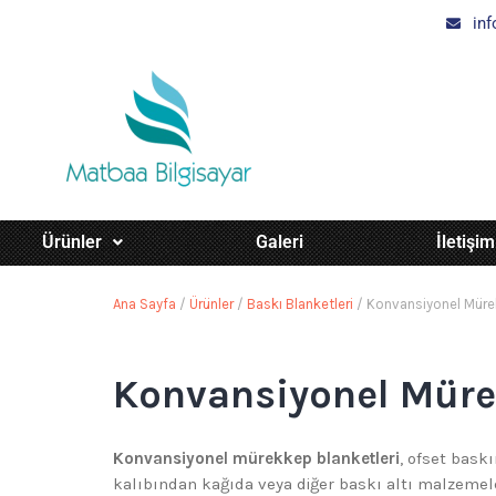
in
Ürünler
Galeri
İletişim
Ana Sayfa
/
Ürünler
/
Baskı Blanketleri
/ Konvansiyonel Mürek
Konvansiyonel Müre
Konvansiyonel mürekkep blanketleri
, ofset bask
kalıbından kağıda veya diğer baskı altı malzemele