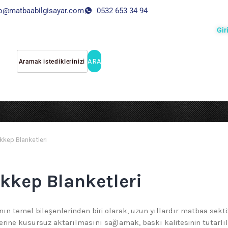
fo@matbaabilgisayar.com
0532 653 34 94
Gir
ARA
kep Blanketleri
kkep Blanketleri
ının temel bileşenlerinden biri olarak, uzun yıllardır matbaa se
rine kusursuz aktarılmasını sağlamak, baskı kalitesinin tutarlılı