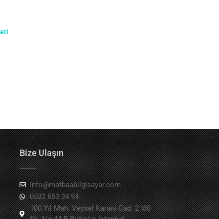
eti
Bize Ulaşın
info@matbaabilgisayar.com
0532 653 34 94
100.Yıl Mah. Veysel Karani Cad. 2180