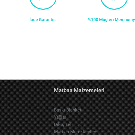
İade Garantisi
%100 Müşteri Memnuniy
Matbaa Malzemeleri
Baskı Blanketi
Yağlar
Dikiş Teli
Matbaa Mürekkepleri