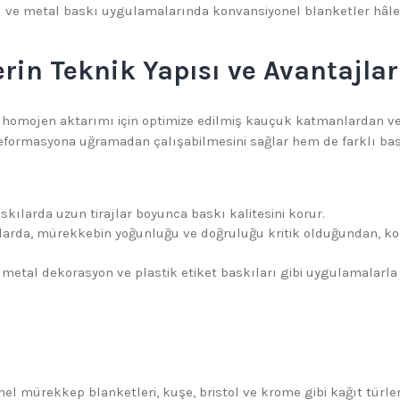
laj ve metal baskı uygulamalarında konvansiyonel blanketler hâl
rin Teknik Yapısı ve Avantajlar
homojen aktarımı için optimize edilmiş kauçuk katmanlardan ve 
eformasyona uğramadan çalışabilmesini sağlar hem de farklı baskı 
kılarda uzun tirajlar boyunca baskı kalitesini korur.
kılarda, mürekkebin yoğunluğu ve doğruluğu kritik olduğundan, ko
metal dekorasyon ve plastik etiket baskıları gibi uygulamalarla u
l mürekkep blanketleri, kuşe, bristol ve krome gibi kağıt türler