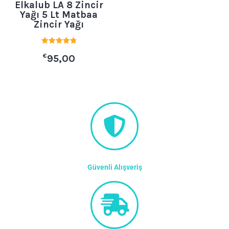
Elkalub LA 8 Zincir
Yağı 5 Lt Matbaa
Zincir Yağı
5 üzerinden
€
4.88
95,00
oy aldı
Güvenli Alışveriş