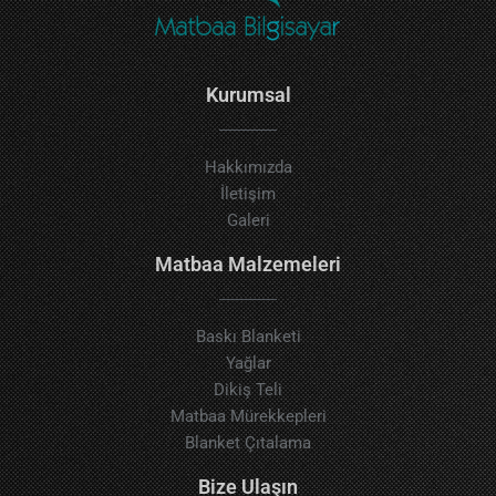
Kurumsal
Hakkımızda
İletişim
Galeri
Matbaa Malzemeleri
Baskı Blanketi
Yağlar
Dikiş Teli
Matbaa Mürekkepleri
Blanket Çıtalama
Bize Ulaşın