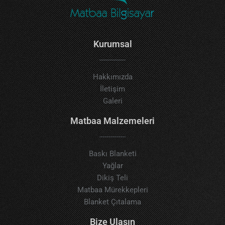
Kurumsal
Hakkımızda
İletişim
Galeri
Matbaa Malzemeleri
Baskı Blanketi
Yağlar
Dikiş Teli
Matbaa Mürekkepleri
Blanket Çıtalama
Bize Ulaşın