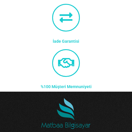
İade Garantisi
%100 Müşteri Memnuniyeti