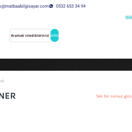
fo@matbaabilgisayar.com
0532 653 34 94
Gir
ARA
ndi
ONER
Tek bir sonuç göst