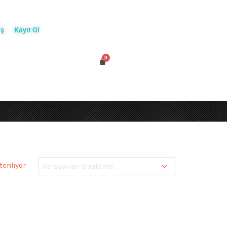
iş
Kayıt Ol
eriliyor