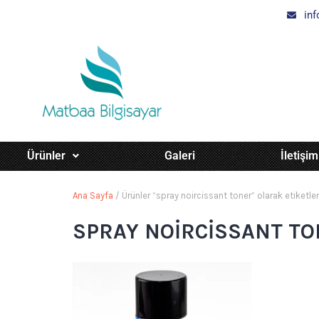
in
Ürünler
Galeri
İletişim
Ana Sayfa
/ Ürünler “spray noircissant toner” olarak etiketle
SPRAY NOIRCISSANT T