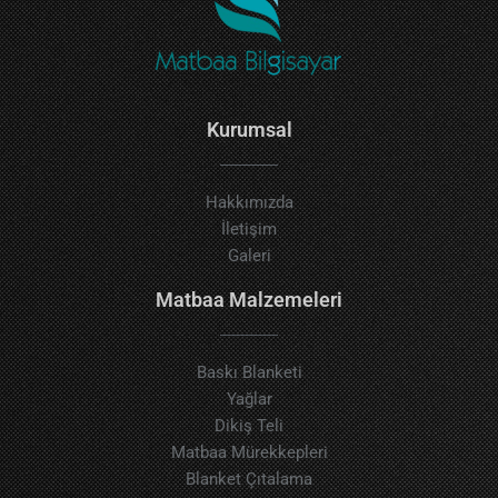
Kurumsal
Hakkımızda
İletişim
Galeri
Matbaa Malzemeleri
Baskı Blanketi
Yağlar
Dikiş Teli
Matbaa Mürekkepleri
Blanket Çıtalama