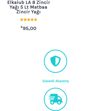
Elkalub LA 8 Zincir
Yağı 5 Lt Matbaa
Zincir Yağı
5 üzerinden
€
4.88
95,00
oy aldı
Güvenli Alışveriş