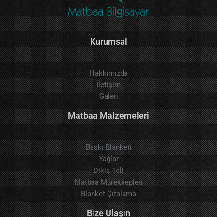
Kurumsal
Hakkımızda
İletişim
Galeri
Matbaa Malzemeleri
Baskı Blanketi
Yağlar
Dikiş Teli
Matbaa Mürekkepleri
Blanket Çıtalama
Bize Ulaşın