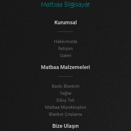
Kurumsal
Hakkımızda
İletişim
Galeri
Matbaa Malzemeleri
Baskı Blanketi
Yağlar
Dikiş Teli
Matbaa Mürekkepleri
Blanket Çıtalama
Bize Ulaşın