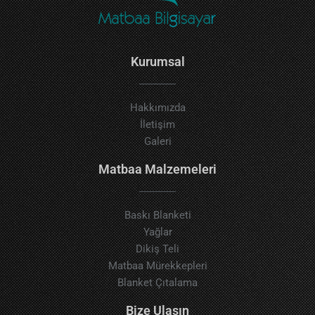
Kurumsal
Hakkımızda
İletişim
Galeri
Matbaa Malzemeleri
Baskı Blanketi
Yağlar
Dikiş Teli
Matbaa Mürekkepleri
Blanket Çıtalama
Bize Ulaşın