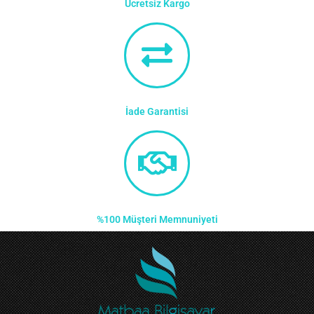
Ücretsiz Kargo
İade Garantisi
%100 Müşteri Memnuniyeti