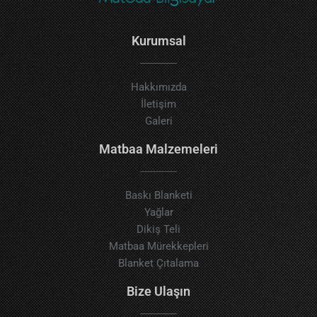
Kurumsal
Hakkımızda
İletişim
Galeri
Matbaa Malzemeleri
Baskı Blanketi
Yağlar
Dikiş Teli
Matbaa Mürekkepleri
Blanket Çıtalama
Bize Ulaşın