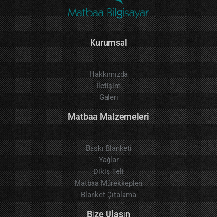
Kurumsal
Hakkımızda
İletişim
Galeri
Matbaa Malzemeleri
Baskı Blanketi
Yağlar
Dikiş Teli
Matbaa Mürekkepleri
Blanket Çıtalama
Bize Ulaşın