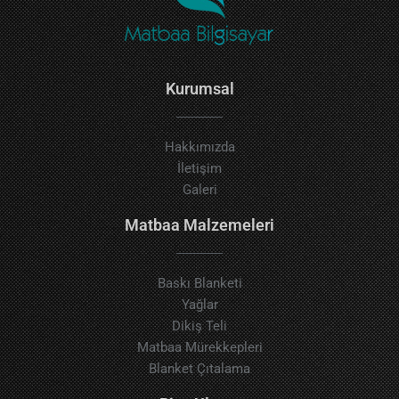
Kurumsal
Hakkımızda
İletişim
Galeri
Matbaa Malzemeleri
Baskı Blanketi
Yağlar
Dikiş Teli
Matbaa Mürekkepleri
Blanket Çıtalama