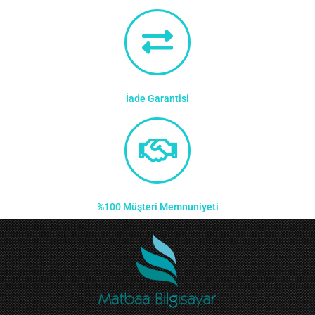
İade Garantisi
%100 Müşteri Memnuniyeti