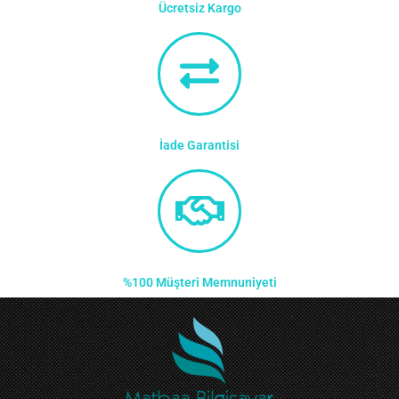
Ücretsiz Kargo
İade Garantisi
%100 Müşteri Memnuniyeti