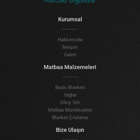
Kurumsal
Hakkımızda
İletişim
Galeri
Matbaa Malzemeleri
Baskı Blanketi
Yağlar
Dikiş Teli
Matbaa Mürekkepleri
Blanket Çıtalama
Bize Ulaşın